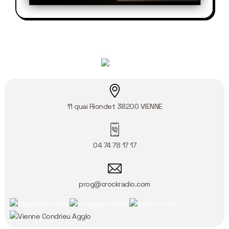
11 quai Riondet
38200
VIENNE
04 74 78 17 17
prog@crockradio.com