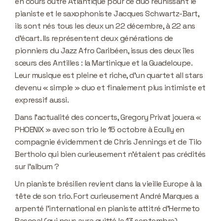
en cours outre Atlantique pour ce duo réunissant le
pianiste et le saxophoniste Jacques Schwartz-Bart,
ils sont nés tous les deux un 22 décembre, à 22 ans
d’écart. Ils représentent deux générations de
pionniers du Jazz Afro Caribéen, issus des deux îles
sœurs des Antilles : la Martinique et la Guadeloupe.
Leur musique est pleine et riche, d’un quartet all stars
devenu « simple » duo et finalement plus intimiste et
expressif aussi.
Dans l’actualité des concerts, Gregory Privat jouera «
PHOENIX » avec son trio le 15 octobre à Ecully en
compagnie évidemment de Chris Jennings et de Tilo
Bertholo qui bien curieusement n’étaient pas crédités
sur l’album ?
Un pianiste brésilien revient dans la vieille Europe à la
tête de son trio. Fort curieusement André Marques a
arpenté l’international en pianiste attitré d’Hermeto
Pascoal (qui nous aura quitté le 13 septembre)