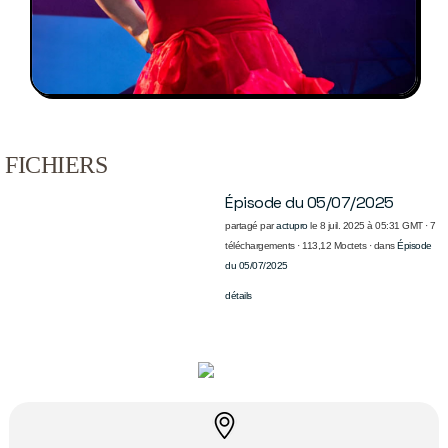
FICHIERS
Épisode du 05/07/2025
partagé par
actupro
le 8 juil. 2025 à 05:31 GMT · 7
téléchargements · 113,12 Moctets · dans
Épisode
du 05/07/2025
détails