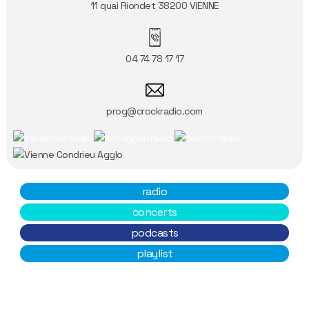
11 quai Riondet
38200
VIENNE
04 74 78 17 17
prog@crockradio.com
radio
concerts
podcasts
playlist