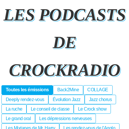
LES PODCASTS
DE
CROCKRADIO
Toutes les émissions
Back2Mine
COLLAGE
Deeply rendez-vous
Évolution Jazz
Jazz chorus
La ruche
Le conseil de classe
Le Crock show
Le grand oral
Les dépressions nerveuses
Les Mixtapes de Mr. Harry
Les rendez-vous de l'Agglo